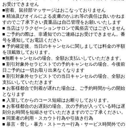
お受けできません
■密着、鼠径部マッサージはおこなっておりません
■ 精油及びオイルによる皮膚のかぶれ等の責任は負いかねま
すのでご了承下さい貴重品は自己管理をお願いいたします
■ 当店はリラクゼーションサロンで風俗店ではございません
■ ご予約の際は、非通知でのご連絡はお受けできません。番
号を通知してお電話ください
■ 予約確定後、当日のキャンセルに関しましては料金の半額
を頂戴致しております。
■無断キャンセルの場合、全額お支払いしていただきます。
■ 割引対象外セラピストでの予約キャンセルの場合、今後前
日ご予約は一切お取り出来なくなります
■ 割引対象外セラピストでの当日キャンセルの場合、全額お
支払いしていただきます
■ お客様都合で到着が遅れた場合は、ご予約時間からの開始
となります
■ 入室してからのコース短縮はお断りしております。
■ お客様都合のお遅刻の場合、次の予約が入っている時は遅
刻分お時間を短縮させていただきますのでご了承ください。
■ 同業者の利用・スカウト行為や引抜き行為
■ 暴言・脅し・暴力・ストーカー行為・サービス時間外での